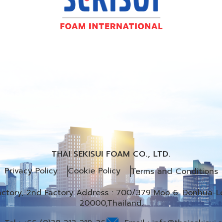
THAI SEKISUI FOAM CO., LTD.
Privacy Policy
Cookie Policy
Terms and Conditions
Factory, 2nd Factory Address : 700/379 Moo 6. Donhua-Lo
20000,Thailand.