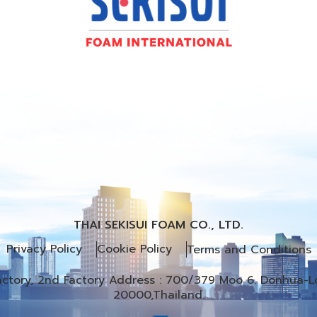
THAI SEKISUI FOAM CO., LTD.
Privacy Policy
Cookie Policy
Terms and Conditions
Factory, 2nd Factory Address : 700/379 Moo 6. Donhua-Lo
20000,Thailand.