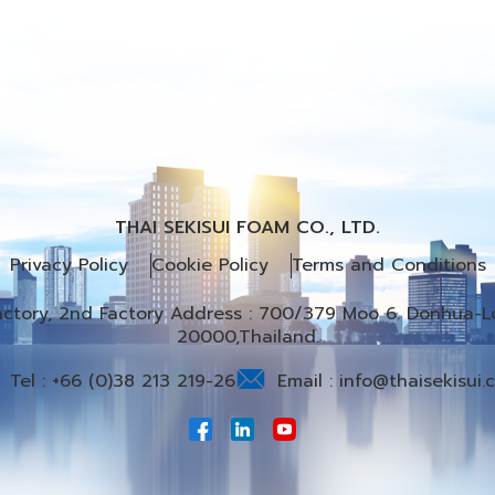
THAI SEKISUI FOAM CO., LTD.
Privacy Policy
Cookie Policy
Terms and Conditions
Factory, 2nd Factory Address : 700/379 Moo 6. Donhua-Lo
20000,Thailand.
Tel :
+66 (0)38 213 219-26
Email :
info@thaisekisui.c