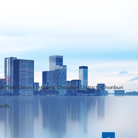
h Sub-District, Muang Chonburi District, Chonburi
o.th